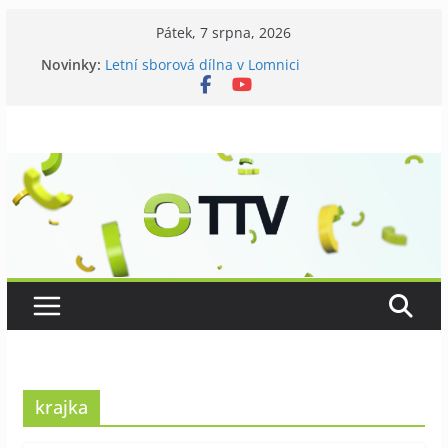
Přeskočit
Pátek, 7 srpna, 2026
na
Novinky:
Letní sborová dílna v Lomnici
obsah
Chovatelé si připomněli 120 let své existence
Níhovský triatlon už podvanácté
Badatelská vycházka se zkoumáním přírody
Galerii vládne Ticho Petra Nikla
krajka