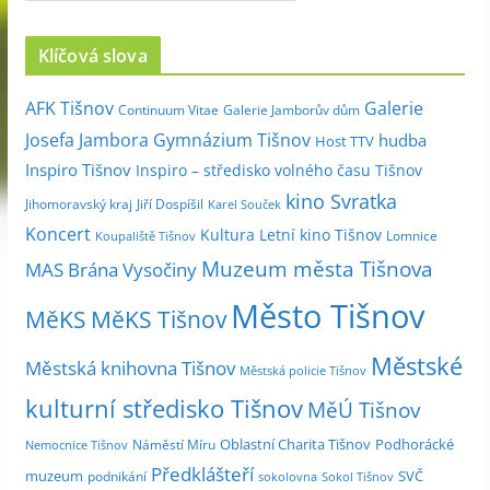
r
c
Klíčová slova
h
i
Galerie
AFK Tišnov
Continuum Vitae
Galerie Jamborův dům
v
Josefa Jambora
Gymnázium Tišnov
hudba
Host TTV
d
Inspiro Tišnov
Inspiro – středisko volného času Tišnov
l
kino Svratka
e
Jihomoravský kraj
Jiří Dospíšil
Karel Souček
m
Koncert
Kultura
Letní kino Tišnov
Lomnice
Koupaliště Tišnov
ě
Muzeum města Tišnova
MAS Brána Vysočiny
s
Město Tišnov
í
MěKS
MěKS Tišnov
c
Městské
e
Městská knihovna Tišnov
Městská policie Tišnov
kulturní středisko Tišnov
MěÚ Tišnov
Oblastní Charita Tišnov
Podhorácké
Náměstí Míru
Nemocnice Tišnov
Předklášteří
muzeum
SVČ
podnikání
sokolovna
Sokol Tišnov