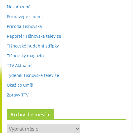
Nezařazené
Poznávejte s námi
Příroda Tišnovska
Reportér Tišnovské televize
Tišnovské hudební střípky
Tišnovský magazín
TTV Aktuálně
Týdeník Tišnovské televize
Ukaž co umíš
Zprávy TTV
Archiv dle měsíce
A