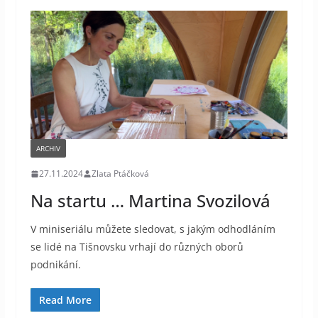
ARCHIV
27.11.2024
Zlata Ptáčková
Na startu … Martina Svozilová
V miniseriálu můžete sledovat, s jakým odhodláním
se lidé na Tišnovsku vrhají do různých oborů
podnikání.
Read More