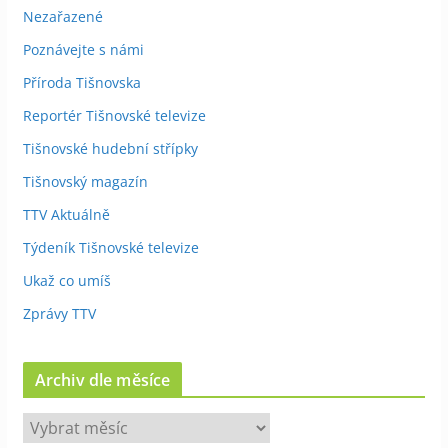
Nezařazené
Poznávejte s námi
Příroda Tišnovska
Reportér Tišnovské televize
Tišnovské hudební střípky
Tišnovský magazín
TTV Aktuálně
Týdeník Tišnovské televize
Ukaž co umíš
Zprávy TTV
Archiv dle měsíce
A