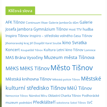
r
c
Klíčová slova
h
i
Galerie
AFK Tišnov
Continuum Vitae
Galerie Jamborův dům
v
Josefa Jambora
Gymnázium Tišnov
hudba
Host TTV
d
Inspiro Tišnov
Inspiro – středisko volného času Tišnov
l
kino Svratka
e
Jihomoravský kraj
Jiří Dospíšil
Karel Souček
m
Koncert
Kultura
Letní kino Tišnov
Lomnice
Koupaliště Tišnov
ě
Muzeum města Tišnova
MAS Brána Vysočiny
s
Město Tišnov
í
MěKS
MěKS Tišnov
c
Městské
e
Městská knihovna Tišnov
Městská policie Tišnov
kulturní středisko Tišnov
MěÚ Tišnov
Oblastní Charita Tišnov
Podhorácké
Náměstí Míru
Nemocnice Tišnov
Předklášteří
muzeum
SVČ
podnikání
sokolovna
Sokol Tišnov