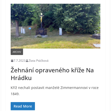
ARCHIV
7.7.2023
Zlata Ptáčková
Žehnání opraveného kříže Na
Hrádku
Kříž nechali postavit manželé Zimmermannovi v roce
1849.
Read More