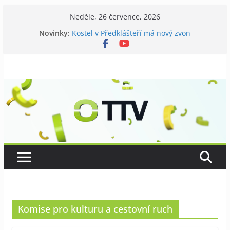
Přeskočit
Neděle, 26 července, 2026
na
Novinky:
Kostel v Předklášteří má nový zvon
obsah
Tišnov aktuálně
V Tišnově startovali utramaratonci
David Koller zahrál v Tišnově
Příměstský tábor pro seniory
Komise pro kulturu a cestovní ruch