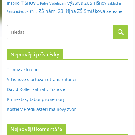
Tišnov
výstava
ZUŠ Tišnov
Inspiro
Základní
U Palce
Vzdělávání
ZŠ nám. 28. října
ZŠ Smíškova
Železné
škola nám. 28. října
Nejnovější příspěvky
Tišnov aktuálně
V Tišnově startovali utramaratonci
David Koller zahrál v Tišnově
Příměstský tábor pro seniory
Kostel v Předklášteří má nový zvon
Nejnovější komentáře