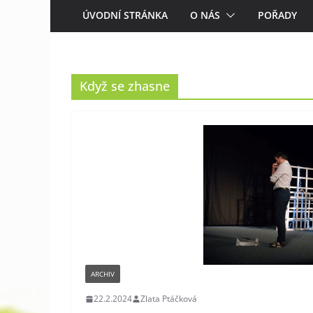
ÚVODNÍ STRÁNKA
O NÁS
POŘADY
Když se zhasne
ARCHIV
22.2.2024
Zlata Ptáčková