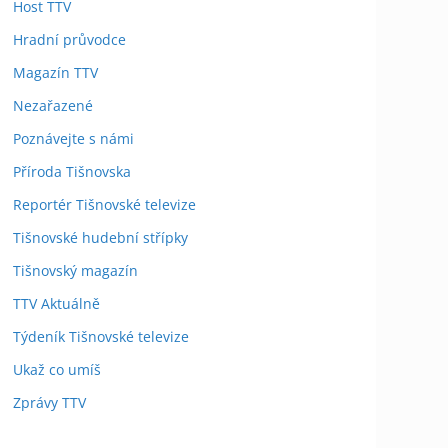
Host TTV
Hradní průvodce
Magazín TTV
Nezařazené
Poznávejte s námi
Příroda Tišnovska
Reportér Tišnovské televize
Tišnovské hudební střípky
Tišnovský magazín
TTV Aktuálně
Týdeník Tišnovské televize
Ukaž co umíš
Zprávy TTV