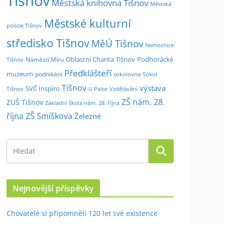
Tišnov
Městská knihovna Tišnov
Městská
Městské kulturní
policie Tišnov
středisko Tišnov
MěÚ Tišnov
Nemocnice
Oblastní Charita Tišnov
Podhorácké
Náměstí Míru
Tišnov
Předklášteří
muzeum
podnikání
sokolovna
Sokol
Tišnov
výstava
SVČ Inspiro
Tišnov
U Palce
Vzdělávání
ZŠ nám. 28.
ZUŠ Tišnov
Základní škola nám. 28. října
října
ZŠ Smíškova
Železné
Nejnovější příspěvky
Chovatelé si připomněli 120 let své existence