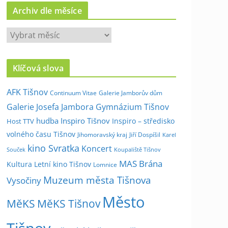
Archiv dle měsíce
A
r
c
Klíčová slova
h
i
AFK Tišnov
Continuum Vitae
Galerie Jamborův dům
v
Galerie Josefa Jambora
Gymnázium Tišnov
d
hudba
Inspiro Tišnov
Inspiro – středisko
Host TTV
l
volného času Tišnov
e
Jihomoravský kraj
Jiří Dospíšil
Karel
kino Svratka
m
Koncert
Souček
Koupaliště Tišnov
ě
MAS Brána
Kultura
Letní kino Tišnov
Lomnice
s
Muzeum města Tišnova
Vysočiny
í
Město
c
MěKS
MěKS Tišnov
e