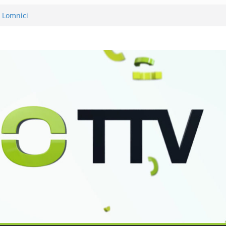
v Lomnici
ěli 120 let své existence
 podvanácté
 se zkoumáním přírody
Petra Nikla