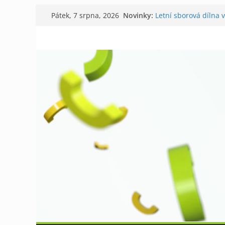
Přeskočit
Novinky:
Letní sborová dílna 
Pátek, 7 srpna, 2026
na
Chovatelé si připomn
Níhovský triatlon už
obsah
Badatelská vycházka
Galerii vládne Ticho 