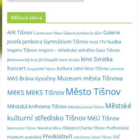
r
c
Klíčová slova
h
i
Galerie
AFK Tišnov
Continuum Vitae
Galerie Jamborův dům
v
Josefa Jambora
Gymnázium Tišnov
hudba
Host TTV
d
Inspiro Tišnov
Inspiro – středisko volného času Tišnov
l
kino Svratka
e
Jihomoravský kraj
Jiří Dospíšil
Karel Souček
m
Koncert
Kultura
Letní kino Tišnov
Lomnice
Koupaliště Tišnov
ě
Muzeum města Tišnova
MAS Brána Vysočiny
s
Město Tišnov
í
MěKS
MěKS Tišnov
c
Městské
e
Městská knihovna Tišnov
Městská policie Tišnov
kulturní středisko Tišnov
MěÚ Tišnov
Oblastní Charita Tišnov
Podhorácké
Náměstí Míru
Nemocnice Tišnov
Předklášteří
muzeum
SVČ
podnikání
sokolovna
Sokol Tišnov