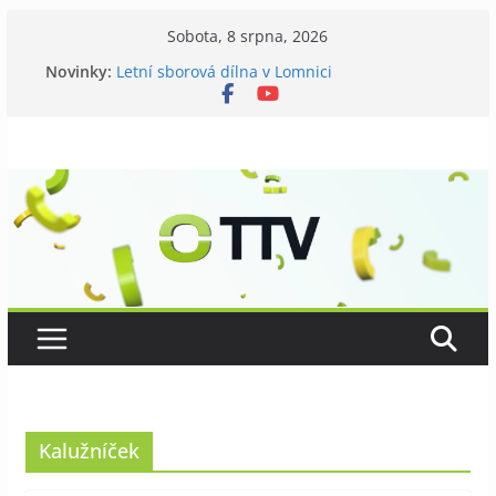
Přeskočit
Sobota, 8 srpna, 2026
na
Novinky:
Letní sborová dílna v Lomnici
obsah
Chovatelé si připomněli 120 let své existence
Níhovský triatlon už podvanácté
Badatelská vycházka se zkoumáním přírody
Galerii vládne Ticho Petra Nikla
Kalužníček