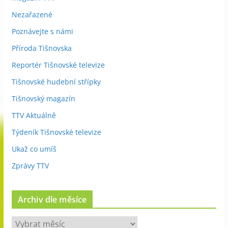
Nezařazené
Poznávejte s námi
Příroda Tišnovska
Reportér Tišnovské televize
Tišnovské hudební střípky
Tišnovský magazín
TTV Aktuálně
Týdeník Tišnovské televize
Ukaž co umíš
Zprávy TTV
Archiv dle měsíce
A