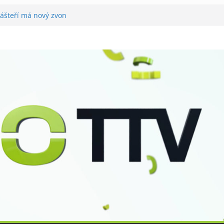
lášteří má nový zvon
ě
tovali utramaratonci
ahrál v Tišnově
or pro seniory