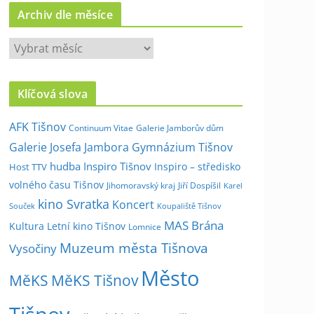
Archiv dle měsíce
A
r
c
Klíčová slova
h
i
AFK Tišnov
Continuum Vitae
Galerie Jamborův dům
v
Galerie Josefa Jambora
Gymnázium Tišnov
d
hudba
Inspiro Tišnov
Inspiro – středisko
Host TTV
l
volného času Tišnov
e
Jihomoravský kraj
Jiří Dospíšil
Karel
kino Svratka
m
Koncert
Souček
Koupaliště Tišnov
ě
MAS Brána
Kultura
Letní kino Tišnov
Lomnice
s
Muzeum města Tišnova
Vysočiny
í
Město
c
MěKS
MěKS Tišnov
e