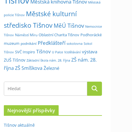
Tišnov
Městská knihovna Tišnov
Městská
Městské kulturní
policie Tišnov
středisko Tišnov
MěÚ Tišnov
Nemocnice
Oblastní Charita Tišnov
Podhorácké
Náměstí Míru
Tišnov
Předklášteří
muzeum
podnikání
sokolovna
Sokol
Tišnov
výstava
SVČ Inspiro
Tišnov
U Palce
Vzdělávání
ZŠ nám. 28.
ZUŠ Tišnov
Základní škola nám. 28. října
října
ZŠ Smíškova
Železné
Nejnovější příspěvky
Tišnov aktuálně