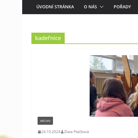
ÚVODNÍ STRÁNKA
O NÁS
POŘADY
kadeřnice
ARCHIV
24.10.2024
Zlata Ptáčková