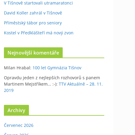
V Tišnově startovali utramaratonci
David Koller zahrál v Tišnově
Příměstský tábor pro seniory
Kostel v Předklášteří má nový zvon
Nejnovější komentáře
Milan Hrabal
:
100 let Gymnázia Tišnov
Opravdu jeden z nejlepších rozhovorů s panem
Martinem Mejstříkem... :-)
:
TTV Aktuálně – 28. 11.
2019
Archivy
Červenec 2026