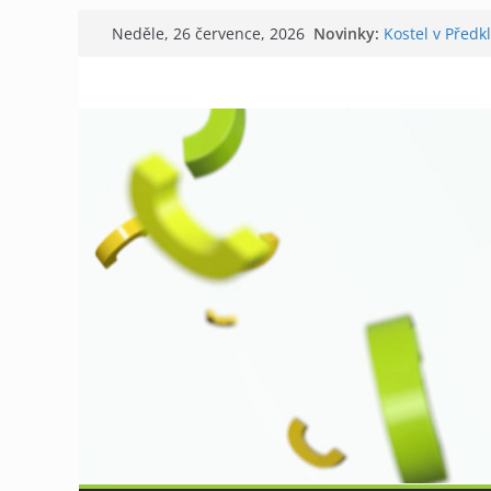
Přeskočit
Novinky:
Kostel v Předk
Neděle, 26 července, 2026
na
Tišnov aktuáln
V Tišnově star
obsah
David Koller z
Příměstský táb