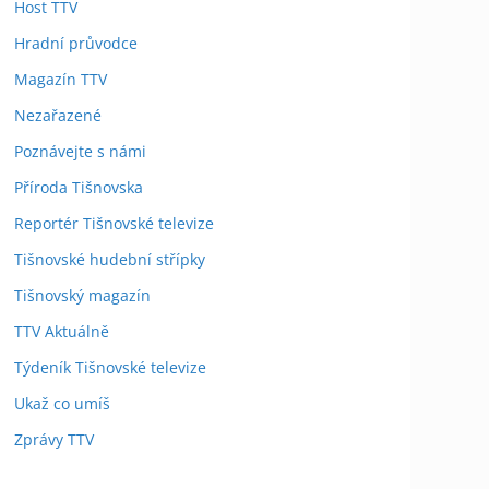
Host TTV
Hradní průvodce
Magazín TTV
Nezařazené
Poznávejte s námi
Příroda Tišnovska
Reportér Tišnovské televize
Tišnovské hudební střípky
Tišnovský magazín
TTV Aktuálně
Týdeník Tišnovské televize
Ukaž co umíš
Zprávy TTV