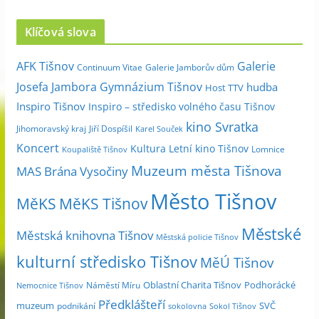
r
c
Klíčová slova
h
i
Galerie
AFK Tišnov
Continuum Vitae
Galerie Jamborův dům
v
Josefa Jambora
Gymnázium Tišnov
hudba
Host TTV
d
Inspiro Tišnov
Inspiro – středisko volného času Tišnov
l
kino Svratka
e
Jihomoravský kraj
Jiří Dospíšil
Karel Souček
m
Koncert
Kultura
Letní kino Tišnov
Lomnice
Koupaliště Tišnov
ě
Muzeum města Tišnova
MAS Brána Vysočiny
s
Město Tišnov
í
MěKS
MěKS Tišnov
c
Městské
e
Městská knihovna Tišnov
Městská policie Tišnov
kulturní středisko Tišnov
MěÚ Tišnov
Oblastní Charita Tišnov
Podhorácké
Náměstí Míru
Nemocnice Tišnov
Předklášteří
muzeum
SVČ
podnikání
sokolovna
Sokol Tišnov