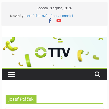
Přeskočit
Sobota, 8 srpna, 2026
na
Novinky:
Letní sborová dílna v Lomnici
obsah
Chovatelé si připomněli 120 let své existence
Níhovský triatlon už podvanácté
Badatelská vycházka se zkoumáním přírody
Galerii vládne Ticho Petra Nikla
Josef Ptáček