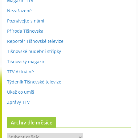
Magazín TTV
Nezařazené
Poznávejte s námi
Příroda Tišnovska
Reportér Tišnovské televize
Tišnovské hudební střípky
Tišnovský magazín
TTV Aktuálně
Týdeník Tišnovské televize
Ukaž co umíš
Zprávy TTV
Archiv dle měsíce
A