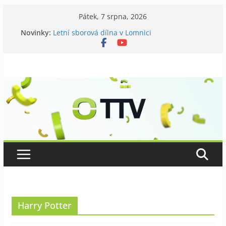
Přeskočit
Pátek, 7 srpna, 2026
na
Novinky:
Letní sborová dílna v Lomnici
obsah
Chovatelé si připomněli 120 let své existence
Níhovský triatlon už podvanácté
Badatelská vycházka se zkoumáním přírody
Galerii vládne Ticho Petra Nikla
Harry Potter