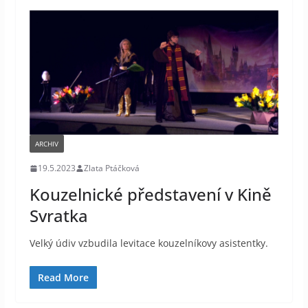
ARCHIV
19.5.2023
Zlata Ptáčková
Kouzelnické představení v Kině
Svratka
Velký údiv vzbudila levitace kouzelníkovy asistentky.
Read More