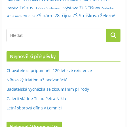
Tišnov
výstava
ZUŠ Tišnov
Inspiro
Základní
U Palce
Vzdělávání
ZŠ nám. 28. října
ZŠ Smíškova
Železné
škola nám. 28. října
Nejnovější příspěvky
Chovatelé si připomněli 120 let své existence
Níhovský triatlon už podvanácté
Badatelská vycházka se zkoumáním přírody
Galerii vládne Ticho Petra Nikla
Letní sborová dílna v Lomnici
Nejnovější komentáře