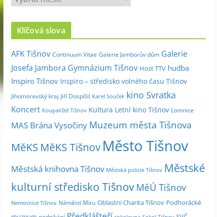
r
c
Klíčová slova
h
i
Galerie
AFK Tišnov
Continuum Vitae
Galerie Jamborův dům
v
Josefa Jambora
Gymnázium Tišnov
hudba
Host TTV
d
Inspiro Tišnov
Inspiro – středisko volného času Tišnov
l
kino Svratka
e
Jihomoravský kraj
Jiří Dospíšil
Karel Souček
m
Koncert
Kultura
Letní kino Tišnov
Lomnice
Koupaliště Tišnov
ě
Muzeum města Tišnova
MAS Brána Vysočiny
s
Město Tišnov
í
MěKS
MěKS Tišnov
c
Městské
e
Městská knihovna Tišnov
Městská policie Tišnov
kulturní středisko Tišnov
MěÚ Tišnov
Oblastní Charita Tišnov
Podhorácké
Náměstí Míru
Nemocnice Tišnov
Předklášteří
muzeum
SVČ
podnikání
sokolovna
Sokol Tišnov