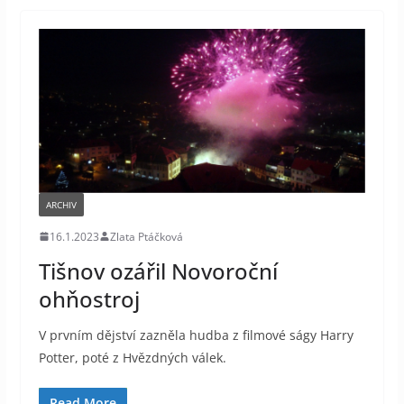
ARCHIV
16.1.2023
Zlata Ptáčková
Tišnov ozářil Novoroční
ohňostroj
V prvním dějství zazněla hudba z filmové ságy Harry
Potter, poté z Hvězdných válek.
Read More