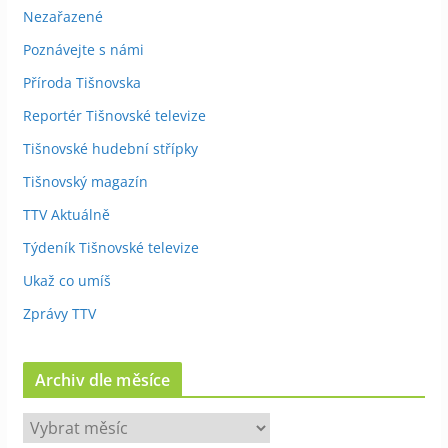
Nezařazené
Poznávejte s námi
Příroda Tišnovska
Reportér Tišnovské televize
Tišnovské hudební střípky
Tišnovský magazín
TTV Aktuálně
Týdeník Tišnovské televize
Ukaž co umíš
Zprávy TTV
Archiv dle měsíce
A