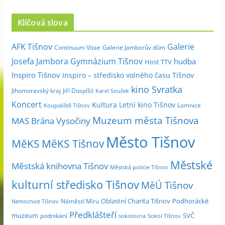
r
c
Klíčová slova
h
i
Galerie
AFK Tišnov
Continuum Vitae
Galerie Jamborův dům
v
Josefa Jambora
Gymnázium Tišnov
hudba
Host TTV
d
Inspiro Tišnov
Inspiro – středisko volného času Tišnov
l
kino Svratka
e
Jihomoravský kraj
Jiří Dospíšil
Karel Souček
m
Koncert
Kultura
Letní kino Tišnov
Lomnice
Koupaliště Tišnov
ě
Muzeum města Tišnova
MAS Brána Vysočiny
s
Město Tišnov
í
MěKS
MěKS Tišnov
c
Městské
e
Městská knihovna Tišnov
Městská policie Tišnov
kulturní středisko Tišnov
MěÚ Tišnov
Oblastní Charita Tišnov
Podhorácké
Náměstí Míru
Nemocnice Tišnov
Předklášteří
muzeum
SVČ
podnikání
sokolovna
Sokol Tišnov