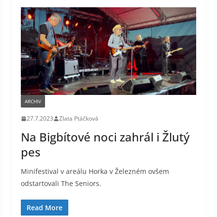
ARCHIV
27.7.2023
Zlata Ptáčková
Na Bigbítové noci zahrál i Žlutý
pes
Minifestival v areálu Horka v Železném ovšem
odstartovali The Seniors.
Read More