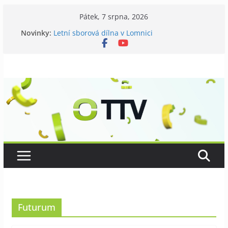
Přeskočit
Pátek, 7 srpna, 2026
na
Novinky:
Letní sborová dílna v Lomnici
obsah
Chovatelé si připomněli 120 let své existence
Níhovský triatlon už podvanácté
Badatelská vycházka se zkoumáním přírody
Galerii vládne Ticho Petra Nikla
Futurum