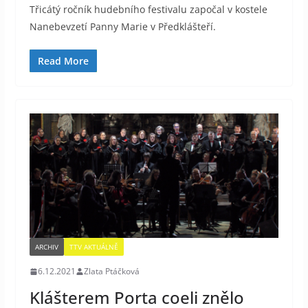
Třicátý ročník hudebního festivalu započal v kostele
Nanebevzetí Panny Marie v Předklášteří.
Read More
ARCHIV
TTV AKTUÁLNĚ
6.12.2021
Zlata Ptáčková
Klášterem Porta coeli znělo