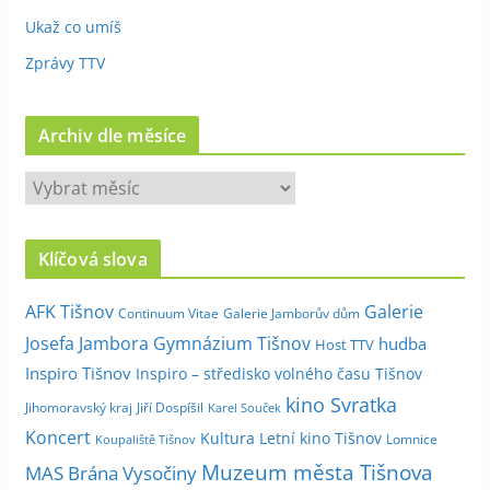
Ukaž co umíš
Zprávy TTV
Archiv dle měsíce
A
r
c
Klíčová slova
h
i
Galerie
AFK Tišnov
Continuum Vitae
Galerie Jamborův dům
v
Josefa Jambora
Gymnázium Tišnov
hudba
Host TTV
d
Inspiro Tišnov
Inspiro – středisko volného času Tišnov
l
kino Svratka
e
Jihomoravský kraj
Jiří Dospíšil
Karel Souček
m
Koncert
Kultura
Letní kino Tišnov
Lomnice
Koupaliště Tišnov
ě
Muzeum města Tišnova
MAS Brána Vysočiny
s