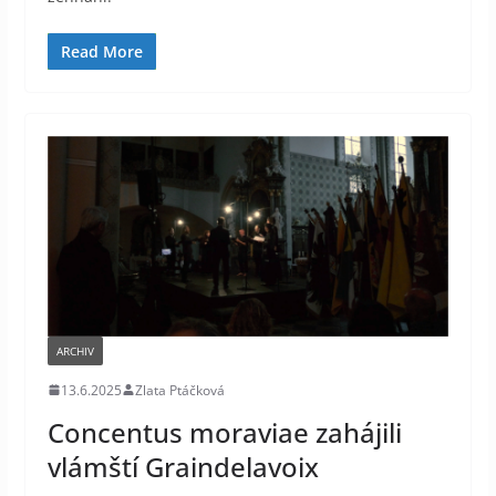
Read More
ARCHIV
13.6.2025
Zlata Ptáčková
Concentus moraviae zahájili
vlámští Graindelavoix