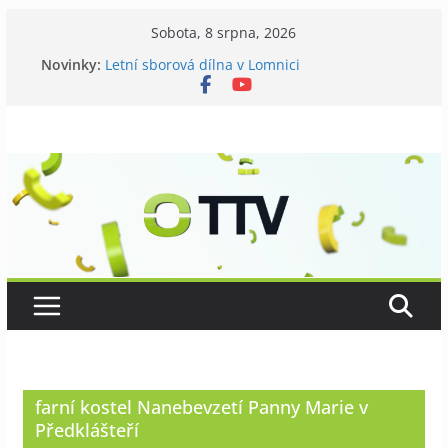
Přeskočit
Sobota, 8 srpna, 2026
na
Novinky:
Letní sborová dílna v Lomnici
obsah
Chovatelé si připomněli 120 let své existence
Níhovský triatlon už podvanácté
Badatelská vycházka se zkoumáním přírody
Galerii vládne Ticho Petra Nikla
farní kostel Nanebevzetí Panny Marie v
Předklášteří