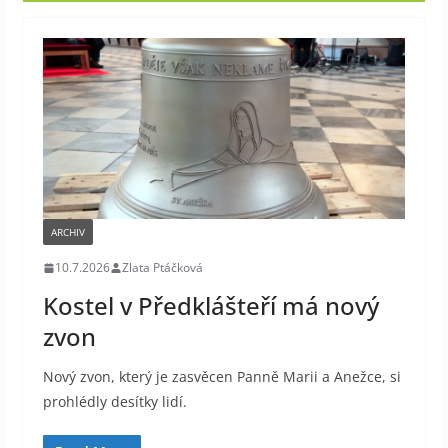
ARCHIV
10.7.2026
Zlata Ptáčková
Kostel v Předklášteří má nový
zvon
Nový zvon, který je zasvěcen Panně Marii a Anežce, si
prohlédly desítky lidí.