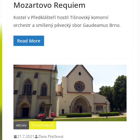
Mozartovo Requiem
Kostel v Předklášteří hostil Tišnovský komorní
orchestr a smíšený pěvecký sbor Gaudeamus Brno.
Read More
ARCHIV
TTV AKTUÁLNĚ
21.7.2021
Zlata Ptáčková