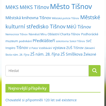
Město Tišnov
í
MěKS
MěKS Tišnov
c
Městské
e
Městská knihovna Tišnov
Městská policie Tišnov
kulturní středisko Tišnov
MěÚ Tišnov
Oblastní Charita Tišnov
Podhorácké
Náměstí Míru
Nemocnice Tišnov
Předklášteří
muzeum
SVČ
podnikání
sokolovna
Sokol Tišnov
Tišnov
výstava
ZUŠ Tišnov
Inspiro
Základní
U Palce
Vzdělávání
ZŠ nám. 28. října
ZŠ Smíškova
Železné
škola nám. 28. října
Nejnovější příspěvky
Chovatelé si připomněli 120 let své existence