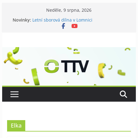
Přeskočit
Neděle, 9 srpna, 2026
na
Novinky:
Letní sborová dílna v Lomnici
obsah
Chovatelé si připomněli 120 let své existence
Níhovský triatlon už podvanácté
Badatelská vycházka se zkoumáním přírody
Galerii vládne Ticho Petra Nikla
Elka