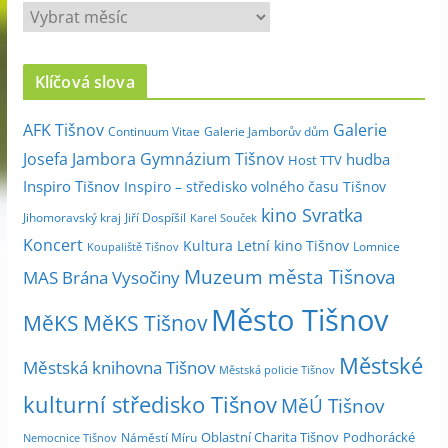
A
r
c
Klíčová slova
h
i
Galerie
AFK Tišnov
Continuum Vitae
Galerie Jamborův dům
v
Josefa Jambora
Gymnázium Tišnov
hudba
Host TTV
d
Inspiro Tišnov
Inspiro – středisko volného času Tišnov
l
kino Svratka
e
Jihomoravský kraj
Jiří Dospíšil
Karel Souček
m
Koncert
Kultura
Letní kino Tišnov
Lomnice
Koupaliště Tišnov
ě
Muzeum města Tišnova
MAS Brána Vysočiny
s
Město Tišnov
í
MěKS
MěKS Tišnov
c
Městské
e
Městská knihovna Tišnov
Městská policie Tišnov
kulturní středisko Tišnov
MěÚ Tišnov
Oblastní Charita Tišnov
Podhorácké
Náměstí Míru
Nemocnice Tišnov