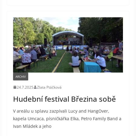
ARCHIV
24.7.2025
Zlata Ptáčková
Hudební festival Březina sobě
V areálu u splavu zazpívali Lucy and HangOver,
kapela Umcaca, písničkářka Elka, Petro Family Band a
Ivan Mládek a jeho