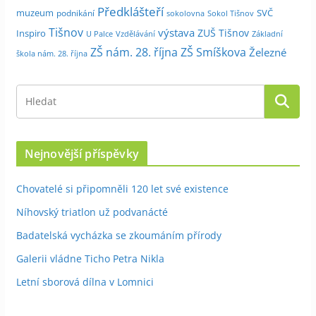
Předklášteří
muzeum
SVČ
podnikání
sokolovna
Sokol Tišnov
Tišnov
výstava
ZUŠ Tišnov
Inspiro
Základní
U Palce
Vzdělávání
ZŠ nám. 28. října
ZŠ Smíškova
Železné
škola nám. 28. října
Nejnovější příspěvky
Chovatelé si připomněli 120 let své existence
Níhovský triatlon už podvanácté
Badatelská vycházka se zkoumáním přírody
Galerii vládne Ticho Petra Nikla
Letní sborová dílna v Lomnici