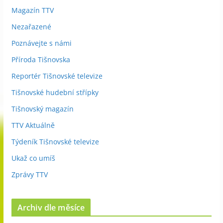
Magazín TTV
Nezařazené
Poznávejte s námi
Příroda Tišnovska
Reportér Tišnovské televize
Tišnovské hudební střípky
Tišnovský magazín
TTV Aktuálně
Týdeník Tišnovské televize
Ukaž co umíš
Zprávy TTV
Archiv dle měsíce