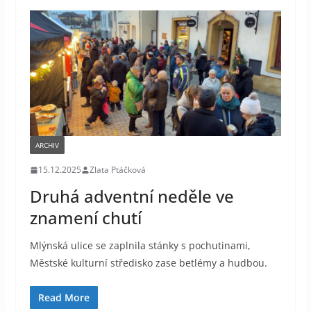
ARCHIV
15.12.2025
Zlata Ptáčková
Druhá adventní neděle ve
znamení chutí
Mlýnská ulice se zaplnila stánky s pochutinami,
Městské kulturní středisko zase betlémy a hudbou.
Read More