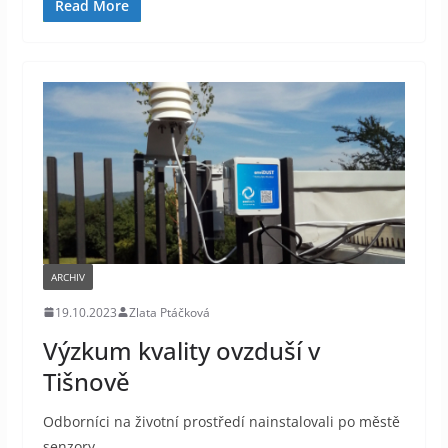
Read More
ARCHIV
19.10.2023
Zlata Ptáčková
Výzkum kvality ovzduší v
Tišnově
Odborníci na životní prostředí nainstalovali po městě
senzory.