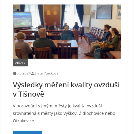
ARCHIV
6.5.2024
Zlata Ptáčková
Výsledky měření kvality ovzduší
v Tišnově
V porovnání s jinými městy je kvalita ovzduší
srovnatelná s městy jako Vyškov, Židlochovice nebo
Otrokovice.