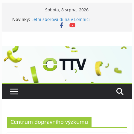
Přeskočit
Sobota, 8 srpna, 2026
na
Novinky:
Letní sborová dílna v Lomnici
obsah
Chovatelé si připomněli 120 let své existence
Níhovský triatlon už podvanácté
Badatelská vycházka se zkoumáním přírody
Galerii vládne Ticho Petra Nikla
Centrum dopravního výzkumu