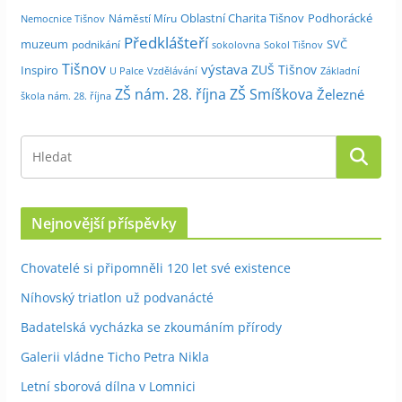
Oblastní Charita Tišnov
Podhorácké
Náměstí Míru
Nemocnice Tišnov
Předklášteří
muzeum
SVČ
podnikání
sokolovna
Sokol Tišnov
Tišnov
výstava
ZUŠ Tišnov
Inspiro
Základní
U Palce
Vzdělávání
ZŠ nám. 28. října
ZŠ Smíškova
Železné
škola nám. 28. října
Nejnovější příspěvky
Chovatelé si připomněli 120 let své existence
Níhovský triatlon už podvanácté
Badatelská vycházka se zkoumáním přírody
Galerii vládne Ticho Petra Nikla
Letní sborová dílna v Lomnici