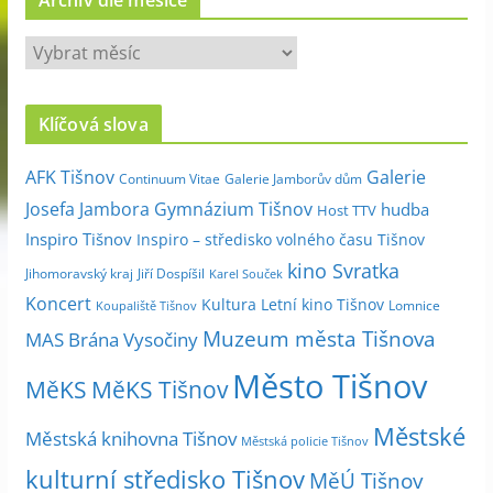
A
r
c
Klíčová slova
h
i
Galerie
AFK Tišnov
Continuum Vitae
Galerie Jamborův dům
v
Josefa Jambora
Gymnázium Tišnov
hudba
Host TTV
d
Inspiro Tišnov
Inspiro – středisko volného času Tišnov
l
kino Svratka
e
Jihomoravský kraj
Jiří Dospíšil
Karel Souček
m
Koncert
Kultura
Letní kino Tišnov
Lomnice
Koupaliště Tišnov
ě
Muzeum města Tišnova
MAS Brána Vysočiny
s
Město Tišnov
í
MěKS
MěKS Tišnov
c
Městské
e
Městská knihovna Tišnov
Městská policie Tišnov
kulturní středisko Tišnov
MěÚ Tišnov