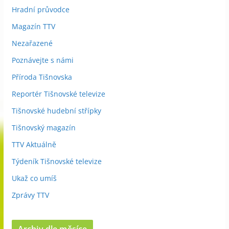
Hradní průvodce
Magazín TTV
Nezařazené
Poznávejte s námi
Příroda Tišnovska
Reportér Tišnovské televize
Tišnovské hudební střípky
Tišnovský magazín
TTV Aktuálně
Týdeník Tišnovské televize
Ukaž co umíš
Zprávy TTV
Archiv dle měsíce