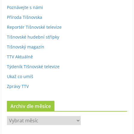
Poznávejte s námi
Příroda Tišnovska
Reportér Tišnovské televize
Tišnovské hudební střípky
Tišnovský magazín
TTV Aktuálně
Týdeník Tišnovské televize
Ukaž co umíš
Zprávy TTV
Archiv dle měsíce
A
r