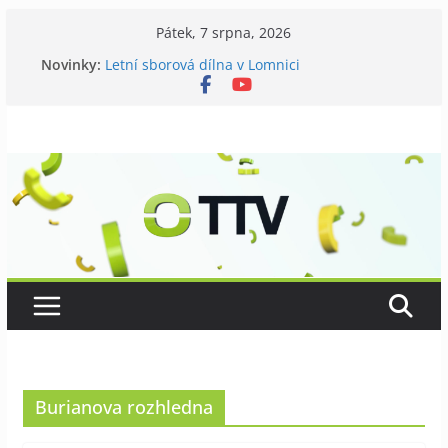
Přeskočit
Pátek, 7 srpna, 2026
na
Novinky:
Letní sborová dílna v Lomnici
obsah
Chovatelé si připomněli 120 let své existence
Níhovský triatlon už podvanácté
Badatelská vycházka se zkoumáním přírody
Galerii vládne Ticho Petra Nikla
Burianova rozhledna