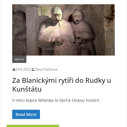
ARCHIV
29.8.2022
Zlata Ptáčková
Za Blanickými rytíři do Rudky u
Kunštátu
V nitru kopce Milenka to dýchá českou historií.
Read More