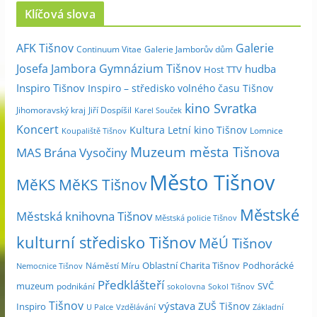
c
Klíčová slova
h
i
Galerie
AFK Tišnov
Continuum Vitae
Galerie Jamborův dům
v
Josefa Jambora
Gymnázium Tišnov
hudba
Host TTV
d
Inspiro Tišnov
Inspiro – středisko volného času Tišnov
l
kino Svratka
e
Jihomoravský kraj
Jiří Dospíšil
Karel Souček
m
Koncert
Kultura
Letní kino Tišnov
Lomnice
Koupaliště Tišnov
ě
Muzeum města Tišnova
MAS Brána Vysočiny
s
Město Tišnov
í
MěKS
MěKS Tišnov
c
Městské
e
Městská knihovna Tišnov
Městská policie Tišnov
kulturní středisko Tišnov
MěÚ Tišnov
Oblastní Charita Tišnov
Podhorácké
Náměstí Míru
Nemocnice Tišnov
Předklášteří
muzeum
SVČ
podnikání
sokolovna
Sokol Tišnov
Tišnov
výstava
ZUŠ Tišnov
Inspiro
Základní
U Palce
Vzdělávání