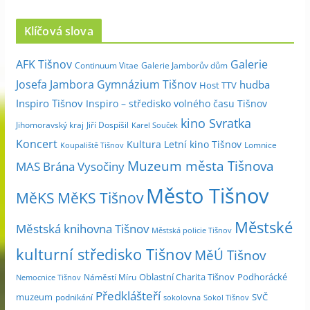
r
c
Klíčová slova
h
i
Galerie
AFK Tišnov
Continuum Vitae
Galerie Jamborův dům
v
Josefa Jambora
Gymnázium Tišnov
hudba
Host TTV
d
Inspiro Tišnov
Inspiro – středisko volného času Tišnov
l
kino Svratka
e
Jihomoravský kraj
Jiří Dospíšil
Karel Souček
m
Koncert
Kultura
Letní kino Tišnov
Lomnice
Koupaliště Tišnov
ě
Muzeum města Tišnova
MAS Brána Vysočiny
s
Město Tišnov
í
MěKS
MěKS Tišnov
c
Městské
e
Městská knihovna Tišnov
Městská policie Tišnov
kulturní středisko Tišnov
MěÚ Tišnov
Oblastní Charita Tišnov
Podhorácké
Náměstí Míru
Nemocnice Tišnov
Předklášteří
muzeum
SVČ
podnikání
sokolovna
Sokol Tišnov