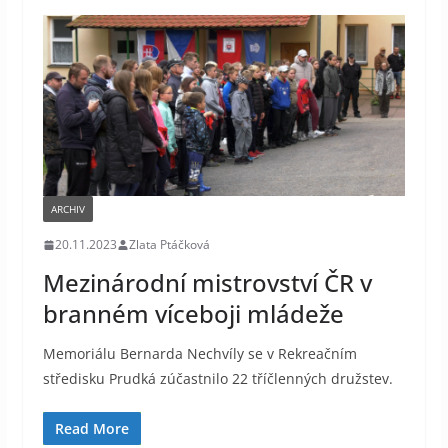
ARCHIV
20.11.2023
Zlata Ptáčková
Mezinárodní mistrovství ČR v
branném víceboji mládeže
Memoriálu Bernarda Nechvíly se v Rekreačním
středisku Prudká zúčastnilo 22 tříčlenných družstev.
Read More