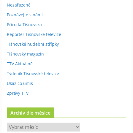
Nezařazené
Poznávejte s námi
Příroda Tišnovska
Reportér Tišnovské televize
Tišnovské hudební střípky
Tišnovský magazín
TTV Aktuálně
Týdeník Tišnovské televize
Ukaž co umíš
Zprávy TTV
Archiv dle měsíce
A