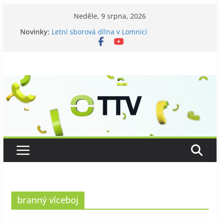
Přeskočit
Neděle, 9 srpna, 2026
na
Novinky:
Letní sborová dílna v Lomnici
obsah
Chovatelé si připomněli 120 let své existence
Níhovský triatlon už podvanácté
Badatelská vycházka se zkoumáním přírody
Galerii vládne Ticho Petra Nikla
branný víceboj