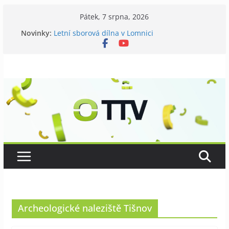
Přeskočit
Pátek, 7 srpna, 2026
na
Novinky:
Letní sborová dílna v Lomnici
obsah
Chovatelé si připomněli 120 let své existence
Níhovský triatlon už podvanácté
Badatelská vycházka se zkoumáním přírody
Galerii vládne Ticho Petra Nikla
Archeologické naleziště Tišnov