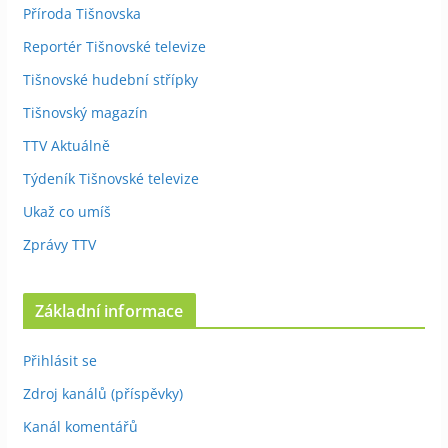
Příroda Tišnovska
Reportér Tišnovské televize
Tišnovské hudební střípky
Tišnovský magazín
TTV Aktuálně
Týdeník Tišnovské televize
Ukaž co umíš
Zprávy TTV
Základní informace
Přihlásit se
Zdroj kanálů (příspěvky)
Kanál komentářů