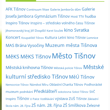
i
Galerie
AFK Tišnov
Continuum Vitae
Galerie Jamborův dům
v
Josefa Jambora
Gymnázium Tišnov
hudba
Host TTV
d
Inspiro Tišnov
Inspiro – středisko volného času Tišnov
l
kino Svratka
e
Jihomoravský kraj
Jiří Dospíšil
Karel Souček
m
Koncert
Kultura
Letní kino Tišnov
Lomnice
Koupaliště Tišnov
ě
Muzeum města Tišnova
MAS Brána Vysočiny
s
Město Tišnov
í
MěKS
MěKS Tišnov
c
Městské
e
Městská knihovna Tišnov
Městská policie Tišnov
kulturní středisko Tišnov
MěÚ Tišnov
Oblastní Charita Tišnov
Podhorácké
Náměstí Míru
Nemocnice Tišnov
Předklášteří
muzeum
SVČ
podnikání
sokolovna
Sokol Tišnov
Tišnov
výstava
ZUŠ Tišnov
Inspiro
Základní
U Palce
Vzdělávání
ZŠ nám. 28. října
ZŠ Smíškova
Železné
škola nám. 28. října