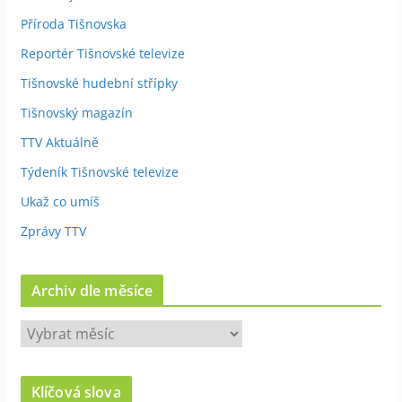
Příroda Tišnovska
Reportér Tišnovské televize
Tišnovské hudební střípky
Tišnovský magazín
TTV Aktuálně
Týdeník Tišnovské televize
Ukaž co umíš
Zprávy TTV
Archiv dle měsíce
A
r
c
Klíčová slova
h