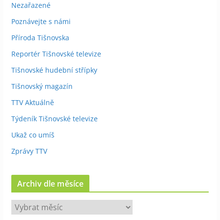
Nezařazené
Poznávejte s námi
Příroda Tišnovska
Reportér Tišnovské televize
Tišnovské hudební střípky
Tišnovský magazín
TTV Aktuálně
Týdeník Tišnovské televize
Ukaž co umíš
Zprávy TTV
Archiv dle měsíce
A
r