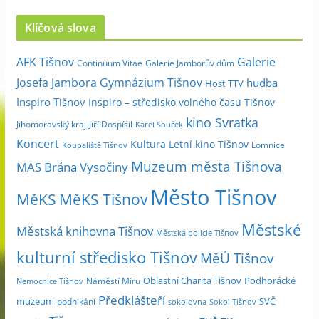
c
Klíčová slova
h
i
Galerie
AFK Tišnov
Continuum Vitae
Galerie Jamborův dům
v
Josefa Jambora
Gymnázium Tišnov
hudba
Host TTV
d
Inspiro Tišnov
Inspiro – středisko volného času Tišnov
l
kino Svratka
e
Jihomoravský kraj
Jiří Dospíšil
Karel Souček
m
Koncert
Kultura
Letní kino Tišnov
Lomnice
Koupaliště Tišnov
ě
Muzeum města Tišnova
MAS Brána Vysočiny
s
Město Tišnov
í
MěKS
MěKS Tišnov
c
Městské
e
Městská knihovna Tišnov
Městská policie Tišnov
kulturní středisko Tišnov
MěÚ Tišnov
Oblastní Charita Tišnov
Podhorácké
Náměstí Míru
Nemocnice Tišnov
Předklášteří
muzeum
SVČ
podnikání
sokolovna
Sokol Tišnov