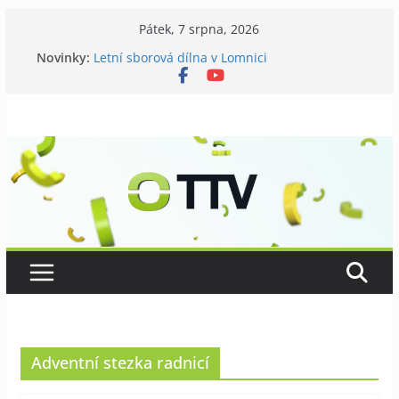
Přeskočit
Pátek, 7 srpna, 2026
na
Novinky:
Letní sborová dílna v Lomnici
obsah
Chovatelé si připomněli 120 let své existence
Níhovský triatlon už podvanácté
Badatelská vycházka se zkoumáním přírody
Galerii vládne Ticho Petra Nikla
Adventní stezka radnicí