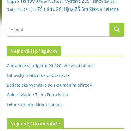
Tišnov
výstava
ZUŠ Tišnov
Inspiro
Základní
U Palce
Vzdělávání
ZŠ nám. 28. října
ZŠ Smíškova
Železné
škola nám. 28. října
Nejnovější příspěvky
Chovatelé si připomněli 120 let své existence
Níhovský triatlon už podvanácté
Badatelská vycházka se zkoumáním přírody
Galerii vládne Ticho Petra Nikla
Letní sborová dílna v Lomnici
Nejnovější komentáře