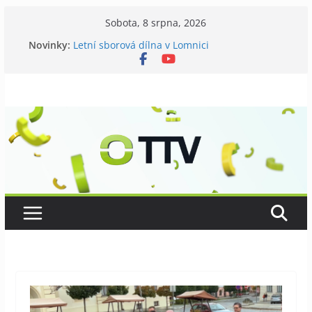
Přeskočit
Sobota, 8 srpna, 2026
Galerii vládne Ticho Petra Nikla
na
Novinky:
Letní sborová dílna v Lomnici
obsah
Chovatelé si připomněli 120 let své existence
Níhovský triatlon už podvanácté
Badatelská vycházka se zkoumáním přírody