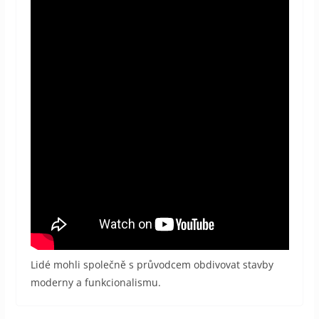
Lidé mohli společně s průvodcem obdivovat stavby
moderny a funkcionalismu.