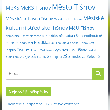
Město Tišnov
í
MěKS
MěKS Tišnov
c
Městské
e
Městská knihovna Tišnov
Městská policie Tišnov
kulturní středisko Tišnov
MěÚ Tišnov
Oblastní Charita Tišnov
Podhorácké
Náměstí Míru
Nemocnice Tišnov
Předklášteří
muzeum
SVČ
podnikání
sokolovna
Sokol Tišnov
Tišnov
výstava
ZUŠ Tišnov
Inspiro
Základní
U Palce
Vzdělávání
ZŠ nám. 28. října
ZŠ Smíškova
Železné
škola nám. 28. října
Nejnovější příspěvky
Chovatelé si připomněli 120 let své existence