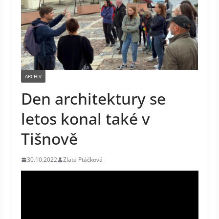
ARCHIV
Den architektury se
letos konal také v
Tišnově
30.10.2022
Zlata Ptáčková