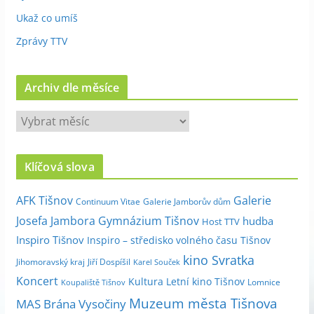
Ukaž co umíš
Zprávy TTV
Archiv dle měsíce
A
r
c
Klíčová slova
h
i
Galerie
AFK Tišnov
Continuum Vitae
Galerie Jamborův dům
v
Josefa Jambora
Gymnázium Tišnov
hudba
Host TTV
d
Inspiro Tišnov
Inspiro – středisko volného času Tišnov
l
kino Svratka
e
Jihomoravský kraj
Jiří Dospíšil
Karel Souček
m
Koncert
Kultura
Letní kino Tišnov
Lomnice
Koupaliště Tišnov
ě
Muzeum města Tišnova
MAS Brána Vysočiny
s