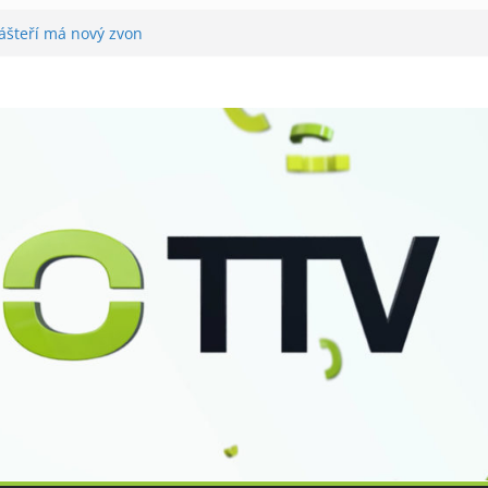
lášteří má nový zvon
ě
tovali utramaratonci
hrál v Tišnově
or pro seniory