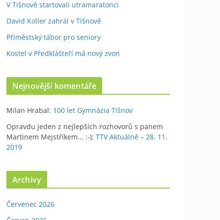
V Tišnově startovali utramaratonci
David Koller zahrál v Tišnově
Příměstský tábor pro seniory
Kostel v Předklášteří má nový zvon
Nejnovější komentáře
Milan Hrabal
:
100 let Gymnázia Tišnov
Opravdu jeden z nejlepších rozhovorů s panem
Martinem Mejstříkem... :-)
:
TTV Aktuálně – 28. 11.
2019
Archivy
Červenec 2026