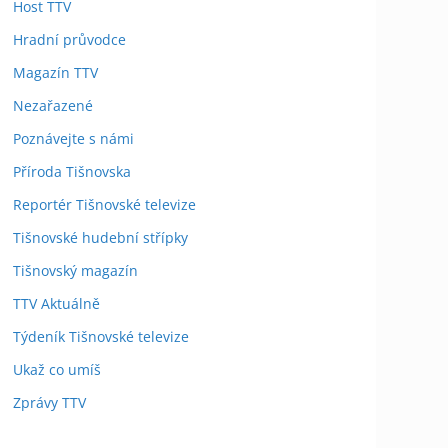
Host TTV
Hradní průvodce
Magazín TTV
Nezařazené
Poznávejte s námi
Příroda Tišnovska
Reportér Tišnovské televize
Tišnovské hudební střípky
Tišnovský magazín
TTV Aktuálně
Týdeník Tišnovské televize
Ukaž co umíš
Zprávy TTV