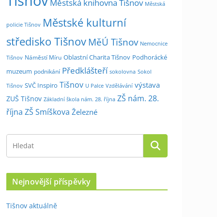
Tišnov
Městská knihovna Tišnov
Městská
Městské kulturní
policie Tišnov
středisko Tišnov
MěÚ Tišnov
Nemocnice
Oblastní Charita Tišnov
Podhorácké
Náměstí Míru
Tišnov
Předklášteří
muzeum
podnikání
sokolovna
Sokol
Tišnov
výstava
SVČ Inspiro
Tišnov
U Palce
Vzdělávání
ZŠ nám. 28.
ZUŠ Tišnov
Základní škola nám. 28. října
října
ZŠ Smíškova
Železné
Nejnovější příspěvky
Tišnov aktuálně