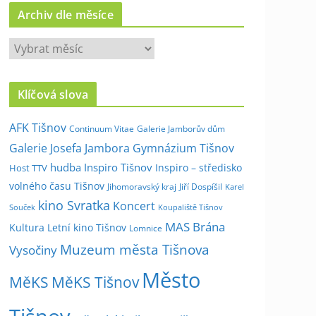
Archiv dle měsíce
A
r
c
Klíčová slova
h
i
AFK Tišnov
Continuum Vitae
Galerie Jamborův dům
v
Galerie Josefa Jambora
Gymnázium Tišnov
d
hudba
Inspiro Tišnov
Inspiro – středisko
Host TTV
l
volného času Tišnov
e
Jihomoravský kraj
Jiří Dospíšil
Karel
kino Svratka
m
Koncert
Souček
Koupaliště Tišnov
ě
MAS Brána
Kultura
Letní kino Tišnov
Lomnice
s
Muzeum města Tišnova
Vysočiny
í
Město
c
MěKS
MěKS Tišnov
e