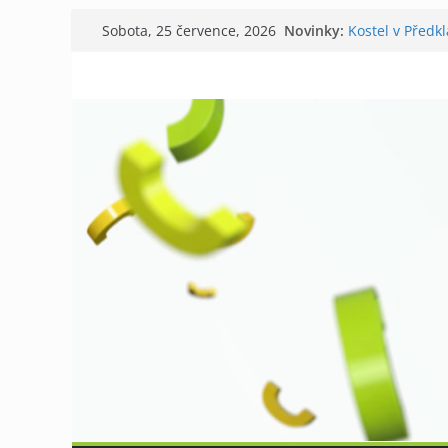
Přeskočit
Novinky:
Kostel v Předk
Sobota, 25 července, 2026
na
Tišnov aktuáln
V Tišnově star
obsah
David Koller za
Příměstský táb