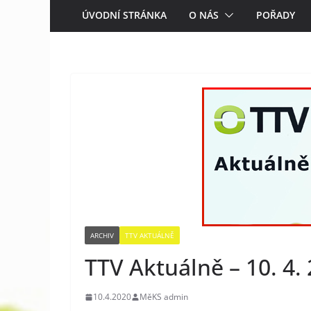
ÚVODNÍ STRÁNKA
O NÁS
POŘADY
ARCHIV
TTV AKTUÁLNĚ
TTV Aktuálně – 10. 4.
10.4.2020
MěKS admin