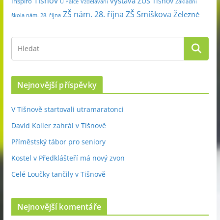
Tišnov
výstava
ZUŠ Tišnov
Inspiro
Základní
U Palce
Vzdělávání
ZŠ nám. 28. října
ZŠ Smíškova
Železné
škola nám. 28. října
Nejnovější příspěvky
V Tišnově startovali utramaratonci
David Koller zahrál v Tišnově
Příměstský tábor pro seniory
Kostel v Předklášteří má nový zvon
Celé Loučky tančily v Tišnově
Nejnovější komentáře