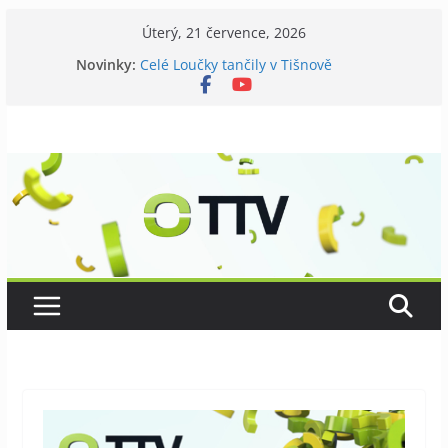
Přeskočit
Úterý, 21 července, 2026
na
Novinky:
Celé Loučky tančily v Tišnově
obsah
V Tišnově startovali utramaratonci
David Koller zahrál v Tišnově
Příměstský tábor pro seniory
Kostel v Předklášteří má nový zvon