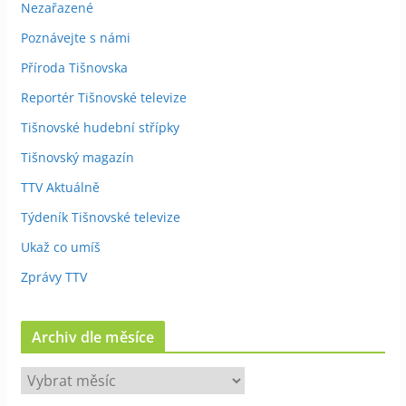
Nezařazené
Poznávejte s námi
Příroda Tišnovska
Reportér Tišnovské televize
Tišnovské hudební střípky
Tišnovský magazín
TTV Aktuálně
Týdeník Tišnovské televize
Ukaž co umíš
Zprávy TTV
Archiv dle měsíce
A
r