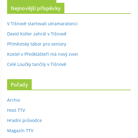
Nejnovější příspěvky
V Tišnově startovali utramaratonci
David Koller zahrál v Tišnově
Příměstský tábor pro seniory
Kostel v Předklášteří má nový zvon
Celé Loučky tančily v Tišnově
Pořady
Archiv
Host TTV
Hradní průvodce
Magazín TTV