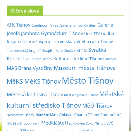
c
Klíčová slova
h
i
Galerie
AFK Tišnov
Continuum Vitae
Galerie Jamborův dům
v
Josefa Jambora
Gymnázium Tišnov
hudba
Host TTV
d
Inspiro Tišnov
Inspiro – středisko volného času Tišnov
l
kino Svratka
e
Jihomoravský kraj
Jiří Dospíšil
Karel Souček
m
Koncert
Kultura
Letní kino Tišnov
Lomnice
Koupaliště Tišnov
ě
Muzeum města Tišnova
MAS Brána Vysočiny
s
Město Tišnov
í
MěKS
MěKS Tišnov
c
Městské
e
Městská knihovna Tišnov
Městská policie Tišnov
kulturní středisko Tišnov
MěÚ Tišnov
Oblastní Charita Tišnov
Podhorácké
Náměstí Míru
Nemocnice Tišnov
Předklášteří
muzeum
SVČ
podnikání
sokolovna
Sokol Tišnov