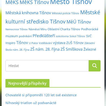
Město Tišnov
MěKS
MěKS Tišnov
c
Městské
e
Městská knihovna Tišnov
Městská policie Tišnov
kulturní středisko Tišnov
MěÚ Tišnov
Oblastní Charita Tišnov
Podhorácké
Náměstí Míru
Nemocnice Tišnov
Předklášteří
muzeum
SVČ
podnikání
sokolovna
Sokol Tišnov
Tišnov
výstava
ZUŠ Tišnov
Inspiro
Základní
U Palce
Vzdělávání
ZŠ nám. 28. října
ZŠ Smíškova
Železné
škola nám. 28. října
Nejnovější příspěvky
Chovatelé si připomněli 120 let své existence
Níhovský triatlon už podvanácté