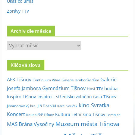
Ukaž co umíš
Zprávy TTV
Archiv dle měsíce
A
r
c
Klíčová slova
h
i
Galerie
AFK Tišnov
Continuum Vitae
Galerie Jamborův dům
v
Josefa Jambora
Gymnázium Tišnov
hudba
Host TTV
d
Inspiro Tišnov
Inspiro – středisko volného času Tišnov
l
kino Svratka
e
Jihomoravský kraj
Jiří Dospíšil
Karel Souček
m
Koncert
Kultura
Letní kino Tišnov
Lomnice
Koupaliště Tišnov
ě
Muzeum města Tišnova
MAS Brána Vysočiny
s
í