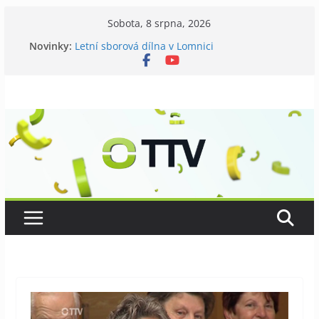
Přeskočit
Sobota, 8 srpna, 2026
na
Novinky:
Letní sborová dílna v Lomnici
obsah
Chovatelé si připomněli 120 let své existence
Níhovský triatlon už podvanácté
Badatelská vycházka se zkoumáním přírody
Galerii vládne Ticho Petra Nikla