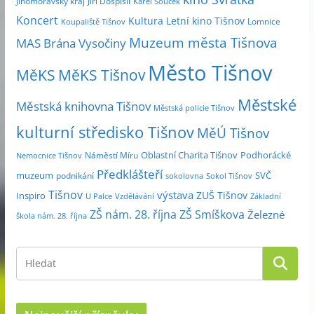
Jihomoravský kraj
Jiří Dospíšil
Karel Souček
m
Koncert
Kultura
Letní kino Tišnov
Lomnice
Koupaliště Tišnov
ě
Muzeum města Tišnova
MAS Brána Vysočiny
s
Město Tišnov
í
MěKS
MěKS Tišnov
c
Městské
e
Městská knihovna Tišnov
Městská policie Tišnov
kulturní středisko Tišnov
MěÚ Tišnov
Oblastní Charita Tišnov
Podhorácké
Náměstí Míru
Nemocnice Tišnov
Předklášteří
muzeum
SVČ
podnikání
sokolovna
Sokol Tišnov
Tišnov
výstava
ZUŠ Tišnov
Inspiro
Základní
U Palce
Vzdělávání
ZŠ nám. 28. října
ZŠ Smíškova
Železné
škola nám. 28. října