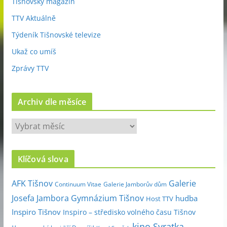
Tišnovský magazín
TTV Aktuálně
Týdeník Tišnovské televize
Ukaž co umíš
Zprávy TTV
Archiv dle měsíce
A
r
c
Klíčová slova
h
i
Galerie
AFK Tišnov
Continuum Vitae
Galerie Jamborův dům
v
Josefa Jambora
Gymnázium Tišnov
hudba
Host TTV
d
Inspiro Tišnov
Inspiro – středisko volného času Tišnov
l
kino Svratka
e