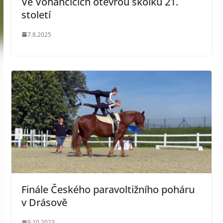
Ve Vohančicích otevřou školku 21.
století
7.8.2025
Finále Českého paravoltižního poháru
v Drásově
9.10.2023