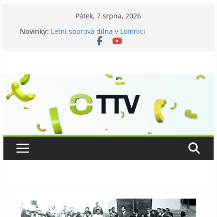
Přeskočit
Pátek, 7 srpna, 2026
na
Novinky:
Galerii vládne Ticho Petra Nikla
obsah
Letní sborová dílna v Lomnici
Chovatelé si připomněli 120 let své existence
Níhovský triatlon už podvanácté
Badatelská vycházka se zkoumáním přírody