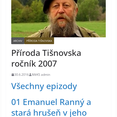
ARCHIV
PŘÍRODA TIŠNOVSKA
Příroda Tišnovska
ročník 2007
30.6.2016
MěKS admin
Všechny epizody
01 Emanuel Ranný a
stará hrušeň v jeho