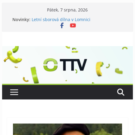
Přeskočit
Pátek, 7 srpna, 2026
na
Novinky:
Letní sborová dílna v Lomnici
obsah
Chovatelé si připomněli 120 let své existence
Níhovský triatlon už podvanácté
Badatelská vycházka se zkoumáním přírody
Galerii vládne Ticho Petra Nikla