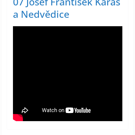
07 Josef František Karas
a Nedvědice