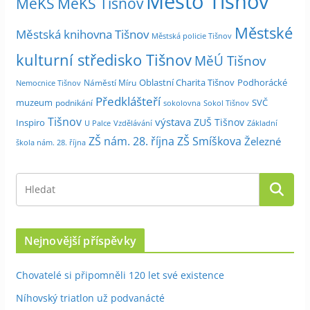
Město Tišnov
MěKS
MěKS Tišnov
c
Městské
e
Městská knihovna Tišnov
Městská policie Tišnov
kulturní středisko Tišnov
MěÚ Tišnov
Oblastní Charita Tišnov
Podhorácké
Náměstí Míru
Nemocnice Tišnov
Předklášteří
muzeum
SVČ
podnikání
sokolovna
Sokol Tišnov
Tišnov
výstava
ZUŠ Tišnov
Inspiro
Základní
U Palce
Vzdělávání
ZŠ nám. 28. října
ZŠ Smíškova
Železné
škola nám. 28. října
Nejnovější příspěvky
Chovatelé si připomněli 120 let své existence
Níhovský triatlon už podvanácté