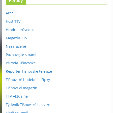
Pořady
Archiv
Host TTV
Hradní průvodce
Magazín TTV
Nezařazené
Poznávejte s námi
Příroda Tišnovska
Reportér Tišnovské televize
Tišnovské hudební střípky
Tišnovský magazín
TTV Aktuálně
Týdeník Tišnovské televize
Ukaž co umíš