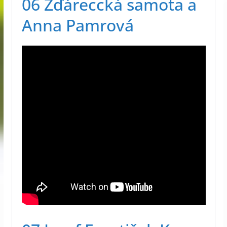
06 Źďáreccká samota a
Anna Pamrová