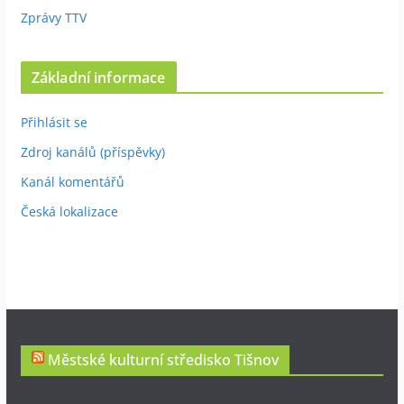
Zprávy TTV
Základní informace
Přihlásit se
Zdroj kanálů (příspěvky)
Kanál komentářů
Česká lokalizace
Městské kulturní středisko Tišnov