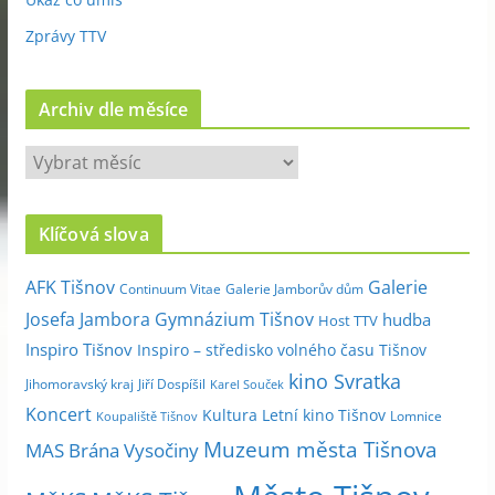
Zprávy TTV
Archiv dle měsíce
A
r
c
Klíčová slova
h
i
Galerie
AFK Tišnov
Continuum Vitae
Galerie Jamborův dům
v
Josefa Jambora
Gymnázium Tišnov
hudba
Host TTV
d
Inspiro Tišnov
Inspiro – středisko volného času Tišnov
l
kino Svratka
e
Jihomoravský kraj
Jiří Dospíšil
Karel Souček
m
Koncert
Kultura
Letní kino Tišnov
Lomnice
Koupaliště Tišnov
ě
Muzeum města Tišnova
MAS Brána Vysočiny
s
í