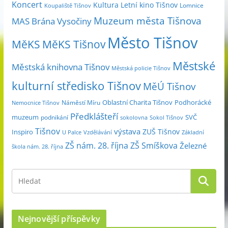
m
Koncert
Kultura
Letní kino Tišnov
Lomnice
Koupaliště Tišnov
ě
Muzeum města Tišnova
MAS Brána Vysočiny
s
Město Tišnov
í
MěKS
MěKS Tišnov
c
Městské
e
Městská knihovna Tišnov
Městská policie Tišnov
kulturní středisko Tišnov
MěÚ Tišnov
Oblastní Charita Tišnov
Podhorácké
Náměstí Míru
Nemocnice Tišnov
Předklášteří
muzeum
SVČ
podnikání
sokolovna
Sokol Tišnov
Tišnov
výstava
ZUŠ Tišnov
Inspiro
Základní
U Palce
Vzdělávání
ZŠ nám. 28. října
ZŠ Smíškova
Železné
škola nám. 28. října
Nejnovější příspěvky