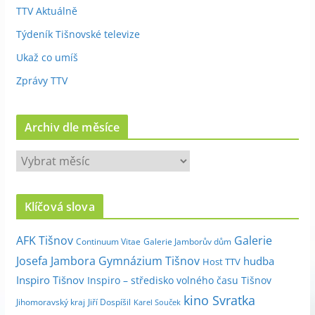
TTV Aktuálně
Týdeník Tišnovské televize
Ukaž co umíš
Zprávy TTV
Archiv dle měsíce
A
r
c
Klíčová slova
h
i
Galerie
AFK Tišnov
Continuum Vitae
Galerie Jamborův dům
v
Josefa Jambora
Gymnázium Tišnov
hudba
Host TTV
d
Inspiro Tišnov
Inspiro – středisko volného času Tišnov
l
kino Svratka
e
Jihomoravský kraj
Jiří Dospíšil
Karel Souček