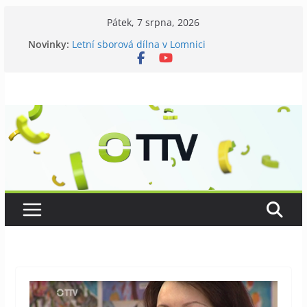
Přeskočit
Pátek, 7 srpna, 2026
na
Novinky:
Letní sborová dílna v Lomnici
obsah
Chovatelé si připomněli 120 let své existence
Níhovský triatlon už podvanácté
Badatelská vycházka se zkoumáním přírody
Galerii vládne Ticho Petra Nikla